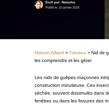
Ecrit par: Natasha
Publié le:
10 janvier 2026
Maison Allaert
>
Travaux
>
Nid de g
les comprendre et les gérer
Les nids de guêpes maçonnes intri
construction minutieuse. Ces insecte
séchée, souvent dissimulés dans d
fenêtres ou dans les fissures des m