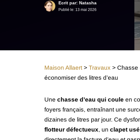
Ecrit par: Natasha
Publié le:
13 mai 2026
Maison Allaert
>
Travaux
>
Chasse d
économiser des litres d’eau
Une
chasse d’eau qui coule
en co
foyers français, entraînant une su
dizaines de litres par jour. Ce dys
flotteur défectueux
, un
clapet usé
directement la facture d’eau et gas