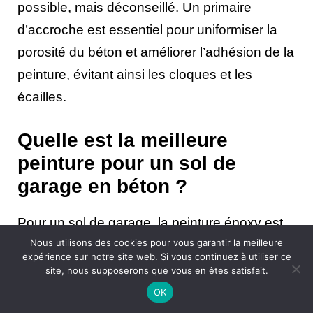
possible, mais déconseillé. Un primaire
d’accroche est essentiel pour uniformiser la
porosité du béton et améliorer l’adhésion de la
peinture, évitant ainsi les cloques et les
écailles.
Quelle est la meilleure
peinture pour un sol de
garage en béton ?
Pour un sol de garage, la peinture époxy est
Nous utilisons des cookies pour vous garantir la meilleure
recommandée. Elle offre une résistance
expérience sur notre site web. Si vous continuez à utiliser ce
exceptionnelle aux produits chimiques, à
site, nous supposerons que vous en êtes satisfait.
l’abrasion et aux chocs, ce qui est essentiel
OK
pour des environnements très sollicités.